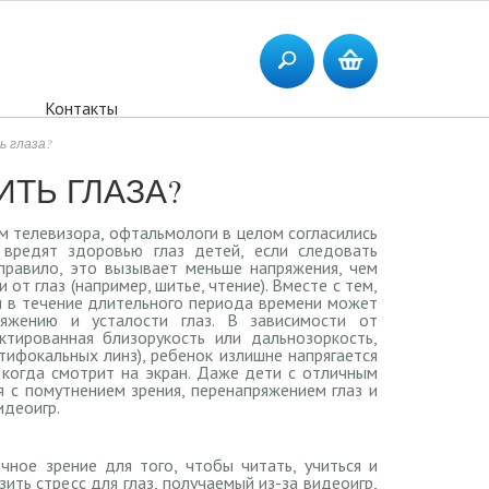
Контакты
ь глаза?
ИТЬ ГЛАЗА?
ом телевизора, офтальмологи в целом согласились
 вредят здоровью глаз детей, если следовать
правило, это вызывает меньше напряжения, чем
 от глаз (например, шитье, чтение). Вместе с тем,
 в течение длительного периода времени может
ряжению и усталости глаз. В зависимости от
ектированная близорукость или дальнозоркость,
тифокальных линз), ребенок излишне напрягается
 когда смотрит на экран. Даже дети с отличным
я с помутнением зрения, перенапряжением глаз и
идеоигр.
чное зрение для того, чтобы читать, учиться и
изить стресс для глаз, получаемый из-за видеоигр,