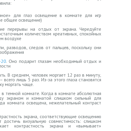
вила:
нное» для глаз освещение в комнате для игр
кое общее освещение)
ие перерывы на отдых от экрана. Чередуйте
остаточным количеством креативных, спокойных
ем воздухе
и, разводов, следов от пальцев, поскольку они
изображения
-20
. Оно подарит глазам необходимый отдых и
лости
ть. В среднем, человек моргает 12 раз в минуту,
 всего лишь 5 раз. Из-за этого глаза становятся
ку моргать чаще.
 в темной комнате. Когда в комнате абсолютная
ду экраном и комнатой слишком сильный для
гда комната освещена, нежелательный контраст
нтрастность экрана, соответствующие освещению
т достичь визуальную совместимость: слишком
жает контрастность экрана и «вымывает»