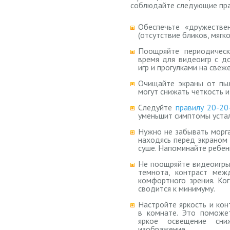
соблюдайте следующие пра
Обеспечьте «дружестве
(отсутствие бликов, мяг
Поощряйте периодическ
время для видеоигр с д
игр и прогулками на свеж
Очищайте экраны от пыл
могут снижать четкость 
Следуйте
правилу 20-20
уменьшит симптомы уста
Нужно не забывать морга
находясь перед экраном –
суше. Напоминайте ребен
Не поощряйте видеоигры
темнота, контраст меж
комфортного зрения. Ко
сводится к минимуму.
Настройте яркость и ко
в комнате. Это поможе
яркое освещение сни
изображение.