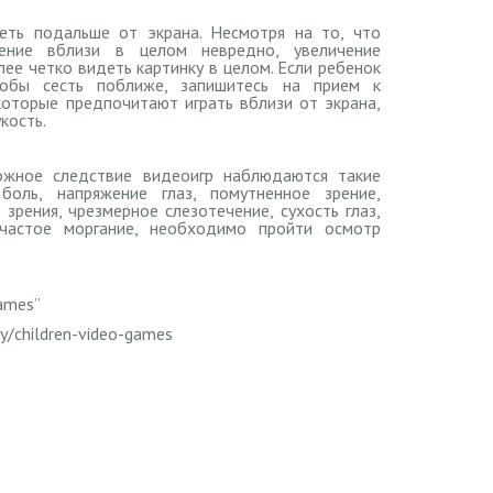
еть подальше от экрана. Несмотря на то, что
жение вблизи в целом невредно, увеличение
лее четко видеть картинку в целом. Если ребенок
тобы сесть поближе, запишитесь на прием к
которые предпочитают играть вблизи от экрана,
кость.
ожное следствие видеоигр наблюдаются такие
боль, напряжение глаз, помутненное зрение,
 зрения, чрезмерное слезотечение, сухость глаз,
 частое моргание, необходимо пройти осмотр
Games”
ry/children-video-games