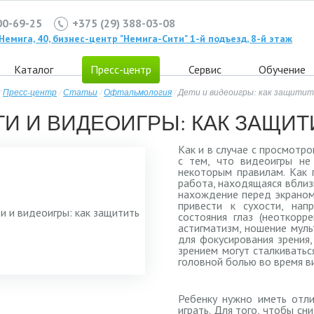
00-69-25
+375 (29) 388-03-08
. Немига, 40, бизнес-центр "Немига-Сити" 1-й подъезд, 8-й этаж
Каталог
Пресс-центр
Сервис
Обучение
/
Пресс-центр
/
Статьи
/
Офтальмология
/
Дети и видеоигры: как защитит
ТИ И ВИДЕОИГРЫ: КАК ЗАЩИТ
Как и в случае с просмотр
с тем, что видеоигры не
некоторым правилам. Как 
работа, находящаяся вблизи
нахождение перед экраном
привести к сухости, нап
состояния глаз (неоткорр
астигматизм, ношение муль
для фокусирования зрения,
зрением могут сталкиватьс
головной болью во время в
Ребенку нужно иметь отли
играть. Для того, чтобы сн