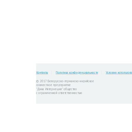
Контакты
Политика конфиденциальности
Условия использов
© 2017 Белорусско-германско-индийское
совместное предприятие
"Дина Интернешнл" общество
с ограниченной ответственностью