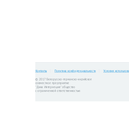
Контакты
Политика конфиденциальности
Условия использов
© 2017 Белорусско-германско-индийское
совместное предприятие
"Дина Интернешнл" общество
с ограниченной ответственностью