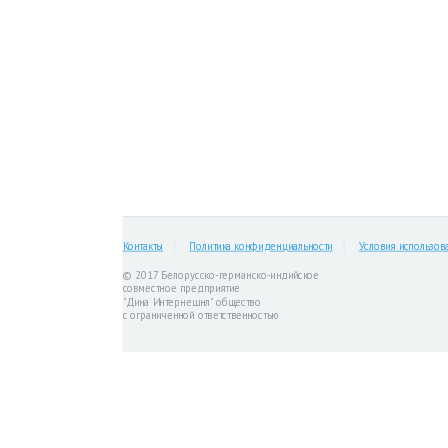
Контакты
Политика конфиденциальности
Условия использов
© 2017 Белорусско-германско-индийское
совместное предприятие
"Дина Интернешнл" общество
с ограниченной ответственностью