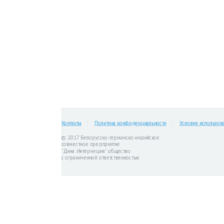
Контакты
Политика конфиденциальности
Условия использов
© 2017 Белорусско-германско-индийское
совместное предприятие
"Дина Интернешнл" общество
с ограниченной ответственностью