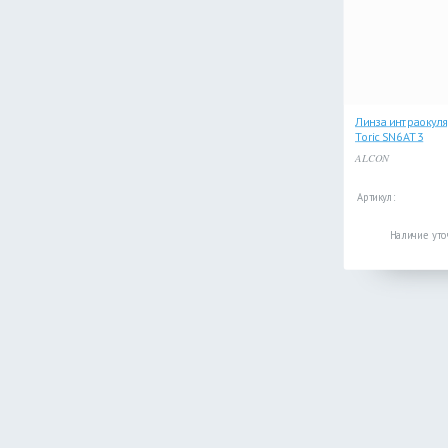
Линза интраокуля
Toric SN6AT3
ALCON
Артикул:
Наличие уто