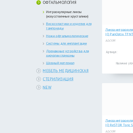
ОФТАЛЬМОЛОГИЯ
Интраокулярные линзы
(искусственные хрусталики)
Вискоэластики и изделия для
тампонады
Линза интраокуля
IQ PanOptix TFN
Ножи офтальмологические
ALCON
Системы для имплантации
Дренажные устройства для
Артикул:
хирургии глаукомы
Шовный материал
Наличие уто
МЕБЕЛЬ МЕДИЦИНСКАЯ
СТЕРИЛИЗАЦИЯ
NEW
Линза интраокуля
IQ ReSTOR Toric
ALCON