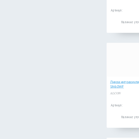
Артикул:
Наличие уто
Линза интраокуля
SN60WF
ALCON
Артикул:
Наличие уто