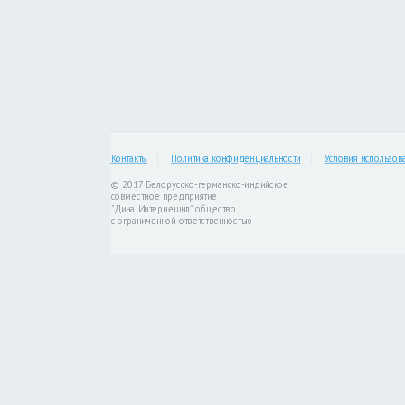
Контакты
Политика конфиденциальности
Условия использов
© 2017 Белорусско-германско-индийское
совместное предприятие
"Дина Интернешнл" общество
с ограниченной ответственностью