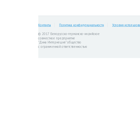
Контакты
Политика конфиденциальности
Условия использов
© 2017 Белорусско-германско-индийское
совместное предприятие
"Дина Интернешнл" общество
с ограниченной ответственностью