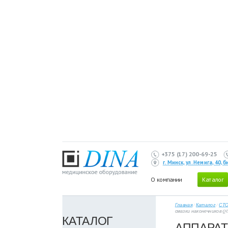
+375 (17) 200-69-25
г. Минск, ул. Немига, 40,
О компании
Каталог
Главная
/
Каталог
/
СТ
смазки наконечников QU
КАТАЛОГ
АППАРАТ