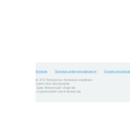
Контакты
Политика конфиденциальности
Условия использов
© 2017 Белорусско-германско-индийское
совместное предприятие
"Дина Интернешнл" общество
с ограниченной ответственностью