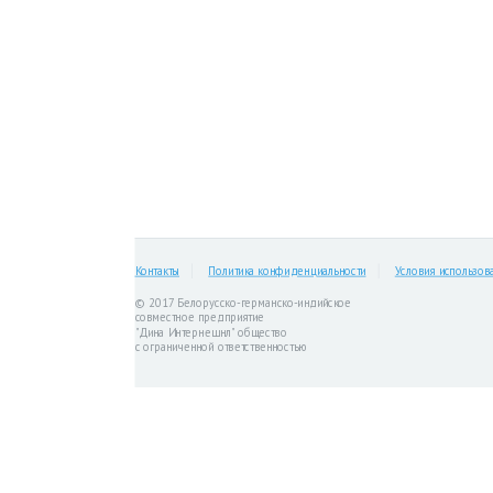
Контакты
Политика конфиденциальности
Условия использов
© 2017 Белорусско-германско-индийское
совместное предприятие
"Дина Интернешнл" общество
с ограниченной ответственностью