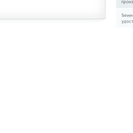
прои
Гигие
удос