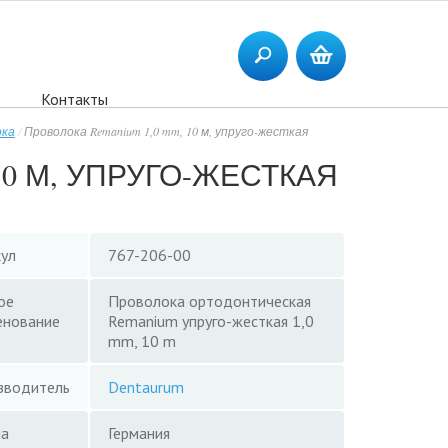
Контакты
ока
/
Проволока Remanium 1,0 mm, 10 м, упруго-жесткая
0 М, УПРУГО-ЖЕСТКАЯ
кул
767-206-00
ое
Проволока ортодонтическая
енование
Remanium упруго-жесткая 1,0
mm, 10 m
зводитель
Dentaurum
на
Германия