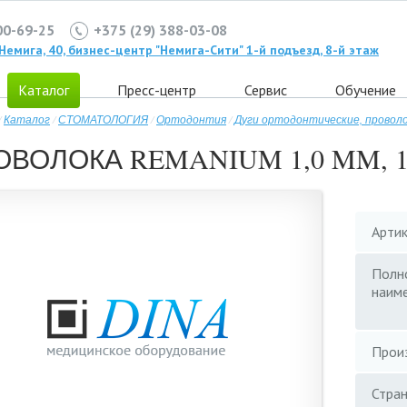
00-69-25
+375 (29) 388-03-08
. Немига, 40, бизнес-центр "Немига-Сити" 1-й подъезд, 8-й этаж
Каталог
Пресс-центр
Сервис
Обучение
/
Каталог
/
СТОМАТОЛОГИЯ
/
Ортодонтия
/
Дуги ортодонтические, провол
ОВОЛОКА REMANIUM 1,0 MM, 1
Арти
Полн
наим
Прои
Стра