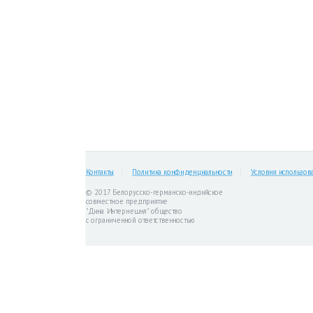
Контакты
Политика конфиденциальности
Условия использов
© 2017 Белорусско-германско-индийское
совместное предприятие
"Дина Интернешнл" общество
с ограниченной ответственностью