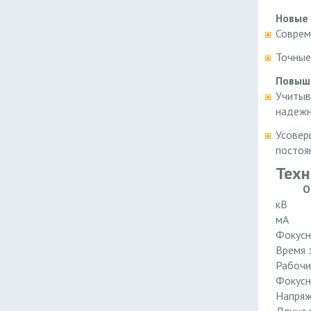
Новые 
Соврем
Точные
Повыш
Учитыв
надежн
Усовер
постоя
Техн
О
кВ
мА
Фокусн
Время 
Рабочи
Фокусн
Напряж