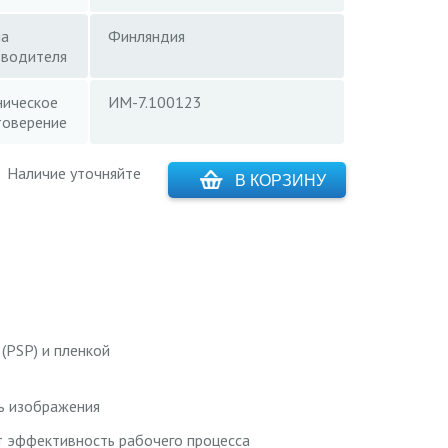
на
Финляндия
зводителя
ническое
ИМ-7.100123
товерение
Наличие уточняйте
В КОРЗИНУ
(PSP) и пленкой
ь изображения
ет эффективность рабочего процесса