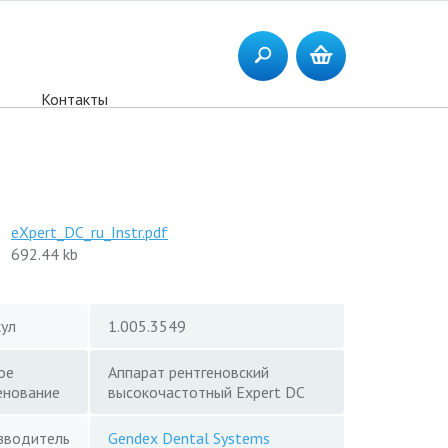
Контакты
eXpert_DC_ru_Instr.pdf
692.44 kb
кул
1.005.3549
ое
Аппарат рентгеновский
енование
высокочастотный Expert DC
зводитель
Gendex Dental Systems