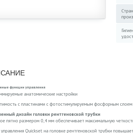
Стра
прои
Гигие
удос
САНИЕ
нные функции управления
ммируемые анатомические настройки
тимость с пластинами с фотостимулируемым фосфорным слоем 
енный дизайн головки рентгеновской трубки
ое пятно размером 0,4 мм обеспечивает максимальную четкост
 управления Quickset на головке рентгеновской трубки повыша