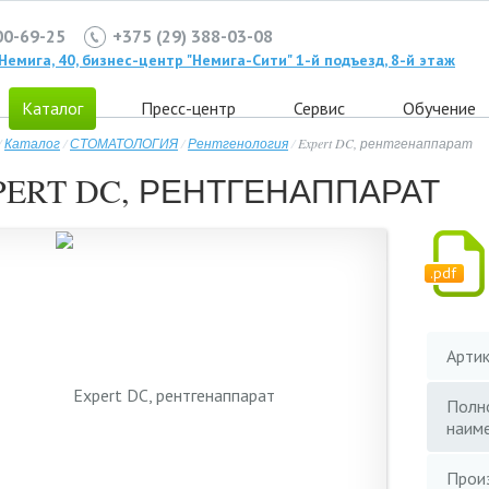
00-69-25
+375 (29) 388-03-08
. Немига, 40, бизнес-центр "Немига-Сити" 1-й подъезд, 8-й этаж
Каталог
Пресс-центр
Сервис
Обучение
/
Каталог
/
СТОМАТОЛОГИЯ
/
Рентгенология
/
Expert DC, рентгенаппарат
PERT DC, РЕНТГЕНАППАРАТ
.pdf
Арти
Полн
наим
Прои