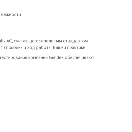
надежности
alix AC, считающегося золотым стандартом
ит спокойный ход работы Вашей практики.
 тестирования компании Gendex обеспечивают