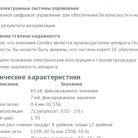
электронные системы управления
енное цифровое управление для обеспечения безопасности и 
 результаты визуализации
ение степени надежности
ая, что компания Gendex является производителем аппарата Or
ости, Вы можете быть уверены, что система expert DC обеспеч
шенствованная электрическая конструкция и строгая процедура
нную надежность аппарата
ические характеристики
писание
Значение
65 кВ, фиксированное значение
7 мА, фиксированное значение
ое пятно
0.4 мм IEC336
экспозиции
21 результат: 0.02 - 2.0 с
й цикл
1:30
ое расстояние
стандарт 8 дюймов, опция 12 дюймов
ение сети
115В, 60 Гц или 230В, 50 Гц