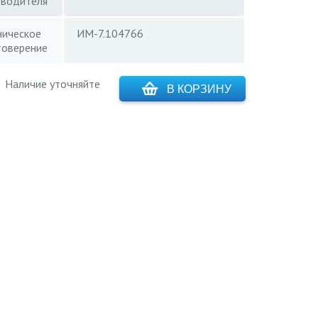
зводителя
ническое
ИМ-7.104766
товерение
Наличие уточняйте
В КОРЗИНУ