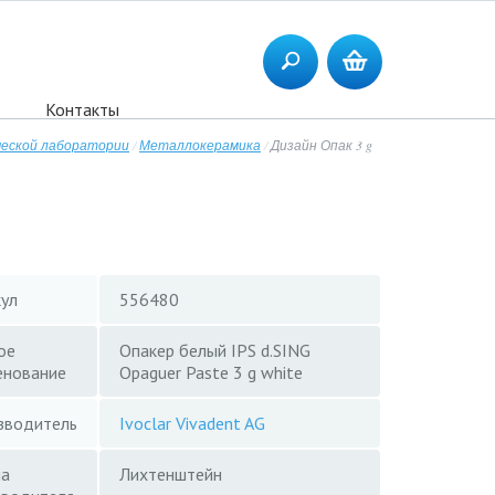
Контакты
ческой лаборатории
/
Металлокерамика
/
Дизайн Опак 3 g
кул
556480
ое
Опакер белый IPS d.SING
енование
Opaguer Paste 3 g white
зводитель
Ivoclar Vivadent AG
на
Лихтенштейн