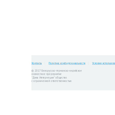
Контакты
Политика конфиденциальности
Условия использов
© 2017 Белорусско-германско-индийское
совместное предприятие
"Дина Интернешнл" общество
с ограниченной ответственностью