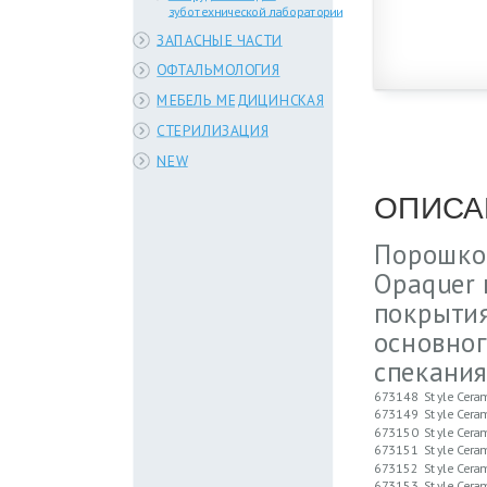
зуботехнической лаборатории
ЗАПАСНЫЕ ЧАСТИ
ОФТАЛЬМОЛОГИЯ
МЕБЕЛЬ МЕДИЦИНСКАЯ
СТЕРИЛИЗАЦИЯ
NEW
ОПИСА
Порошкоо
Opaquer 
покрытия
основног
спекания
673148
Style Cera
673149
Style Cera
673150
Style Cera
673151
Style Cera
673152
Style Cera
673153
Style Cera