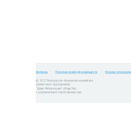
Контакты
Политика конфиденциальности
Условия использов
© 2017 Белорусско-германско-индийское
совместное предприятие
"Дина Интернешнл" общество
с ограниченной ответственностью