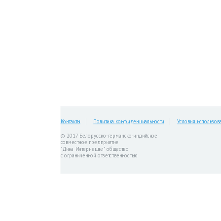
Контакты
Политика конфиденциальности
Условия использов
© 2017 Белорусско-германско-индийское
совместное предприятие
"Дина Интернешнл" общество
с ограниченной ответственностью