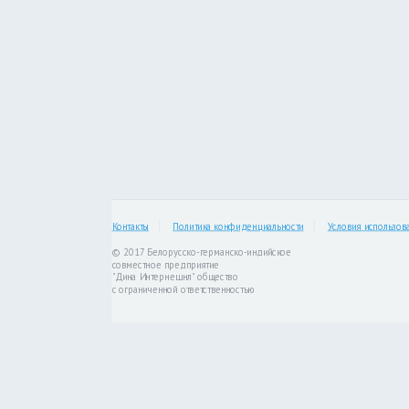
Контакты
Политика конфиденциальности
Условия использов
© 2017 Белорусско-германско-индийское
совместное предприятие
"Дина Интернешнл" общество
с ограниченной ответственностью